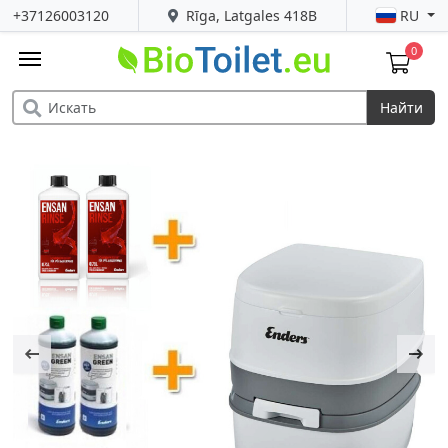
+37126003120
Rīga, Latgales 418B
RU
0
Найти