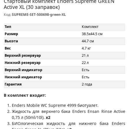
Стартовый комплект Enders Supreme GREEN
Active XL (30 заправок)
Код:
SUPREME-SET-500698-green-XL
Тип
Комплект
Размер
38.5x44.5 см
Высота
44.7 см
Вес
4.7 кг
Верхний резервуар
21 л
Нижний резервуар
22 л
Верхний индикатор
Есть
Нижний индикатор
Есть
Гарантия
2 года
В комплект входит:
Enders Mobile WC Supreme 4999 биотуалет.
Жидкость для верхнего бака Enders Ensan Rinse Active
0,75 л (50ml/10l).
x2
БИОлогическая жидкость для нижнего бака Enders