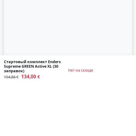
Стартовый комплект Enders
Supreme GREEN Active XL (30
Нет на складе
заправок)
134,00
€
154,86 €
© 2007-2026 SIA "Zinva" | Biotoilet.eu
Наверх