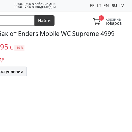
10:00-19:00 в рабочие дни
EE
LT
EN
RU
LV
10:00-17:00 выходные дни
0
Корзина
Найти
Товаров
ак от Enders Mobile WC Supreme 4999
,95
€
-10 %
де
поступлении