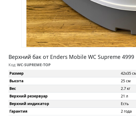
Верхний бак от Enders Mobile WC Supreme 4999
Код:
WC-SUPREME-TOP
Размер
42x35 с
Высота
25 см
Вес
2.7 кг
Верхний резервуар
21 л
Верхний индикатор
Есть
Гарантия
2 года