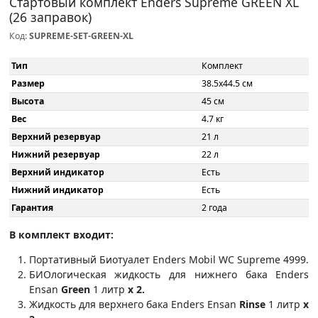
Стартовый комплект Enders Supreme GREEN XL
(26 заправок)
Код:
SUPREME-SET-GREEN-XL
Тип
Комплект
Размер
38.5x44.5 см
Высота
45 см
Вес
4.7 кг
Верхний резервуар
21 л
Нижний резервуар
22 л
Верхний индикатор
Есть
Нижний индикатор
Есть
Гарантия
2 года
В комплект входит:
Портативный Биотуалет Enders Mobil WC Supreme 4999.
БИОлогическая жидкость для нижнего бака Enders
Ensan
Green
1 литр
x 2.
Жидкость для верхнего бака Enders Ensan
Rinse
1 литр
x