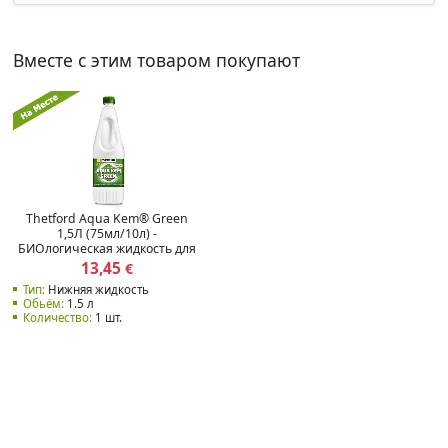
Вместе с этим товаром покупают
Thetford Aqua Kem® Green
1,5Л (75мл/10л) -
БИОлогическая жидкость для
нижнего бака
13,45
€
Тип:
Нижняя жидкость
Обьём:
1.5 л
Количество:
1 шт.