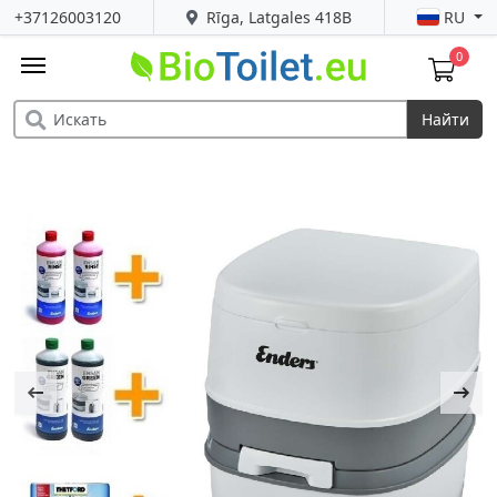
+37126003120
Rīga, Latgales 418B
RU
0
Найти