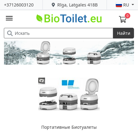
+37126003120
Rīga, Latgales 418B
RU
0
Найти
Портативные Биотуалеты