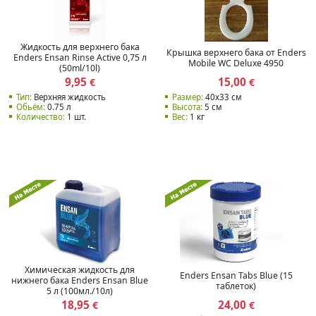
Жидкость для верхнего бака
Крышка верхнего бака от Enders
Enders Ensan Rinse Active 0,75 л
Mobile WC Deluxe 4950
(50ml/10l)
9,95
15,00
€
€
Тип:
Верхняя жидкость
Размер:
40x33 см
Обьём:
0.75 л
Высота:
5 см
Количество:
1 шт.
Вес:
1 кг
Химическая жидкость для
Enders Ensan Tabs Blue (15
нижнего бака Enders Ensan Blue
таблеток)
5 л (100мл./10л)
18,95
24,00
€
€