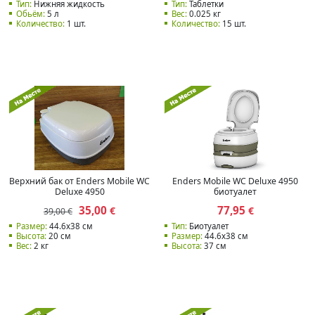
Тип:
Нижняя жидкость
Тип:
Таблетки
Обьём:
5 л
Вес:
0.025 кг
Количество:
1 шт.
Количество:
15 шт.
Верхний бак от Enders Mobile WC
Enders Mobile WC Deluxe 4950
Deluxe 4950
биотуалет
35,00
77,95
€
€
39,00 €
Размер:
44.6x38 см
Тип:
Биотуалет
Высота:
20 см
Размер:
44.6x38 см
Вес:
2 кг
Высота:
37 см