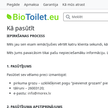
Piegāde
Apmaksa
Garantija
Kā mūs atrast
Kā pasūtīt
IEPIRKŠANAS PROCESS
Mēs jau sen esam iemācījušies vērtēt katru klienta sekundi, k
Mēs Jums pavaicāsim tikai pašu nepieciešamāku informāciju. L
1. PASŪTĪJUMS
Pasūtiet sev vēlamo preci izmantojot:
pirkuma grozu – uzklikšķiniet pogu “pievienot grozam” pie
tālruni – 26003120;
e-pastu:
info@morex.lv
2. PASŪTĪJUMA APSTIPRINĀJUMS