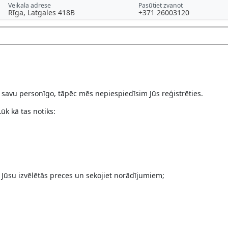
Veikala adrese
Pasūtiet zvanot
Rīga, Latgales 418B
+371 26003120
ā savu personīgo, tāpēc mēs nepiespiedīsim Jūs reģistrēties.
ūk kā tas notiks:
 Jūsu izvēlētās preces un sekojiet norādījumiem;