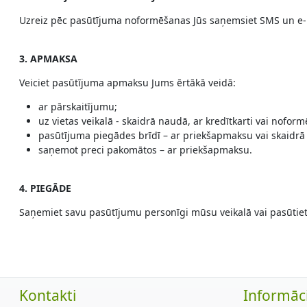
Uzreiz pēc pasūtījuma noformēšanas Jūs saņemsiet SMS un e-
3. APMAKSA
Veiciet pasūtījuma apmaksu Jums ērtākā veidā:
ar pārskaitījumu;
uz vietas veikalā - skaidrā naudā, ar kredītkarti vai noformē
pasūtījuma piegādes brīdī – ar priekšapmaksu vai skaidrā
saņemot preci pakomātos – ar priekšapmaksu.
4. PIEGĀDE
Saņemiet savu pasūtījumu personīgi mūsu veikalā vai pasūtie
Kontakti
Informāci