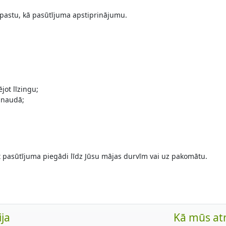
pastu, kā pasūtījuma apstiprinājumu.
jot līzingu;
 naudā;
t pasūtījuma piegādi līdz Jūsu mājas durvīm vai uz pakomātu.
ja
Kā mūs at