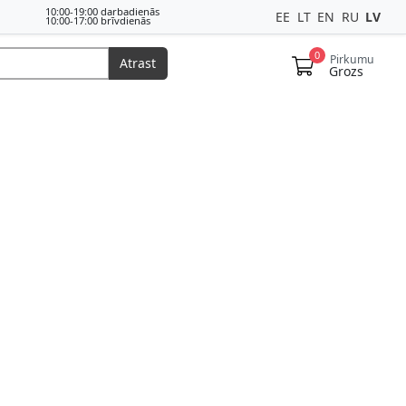
10:00-19:00 darbadienās
EE
LT
EN
RU
LV
10:00-17:00 brīvdienās
0
Pirkumu
Atrast
Grozs