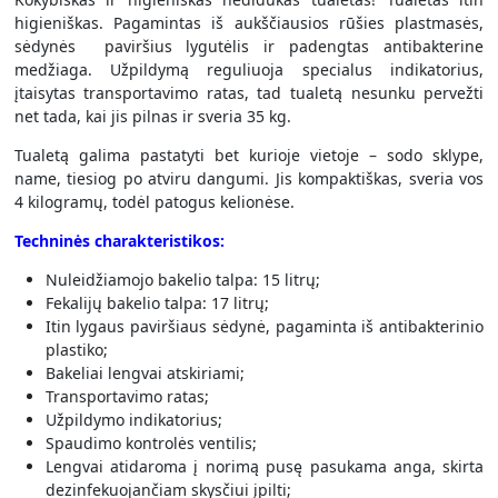
higieniškas. Pagamintas iš aukščiausios rūšies plastmasės,
sėdynės paviršius lygutėlis ir padengtas antibakterine
medžiaga. Užpildymą reguliuoja specialus indikatorius,
įtaisytas transportavimo ratas, tad tualetą nesunku pervežti
net tada, kai jis pilnas ir sveria 35 kg.
Tualetą galima pastatyti bet kurioje vietoje – sodo sklype,
name, tiesiog po atviru dangumi. Jis kompaktiškas, sveria vos
4 kilogramų, todėl patogus kelionėse.
Techninės charakteristikos:
Nuleidžiamojo bakelio talpa: 15 litrų;
Fekalijų bakelio talpa: 17 litrų;
Itin lygaus paviršiaus sėdynė, pagaminta iš antibakterinio
plastiko;
Bakeliai lengvai atskiriami;
Transportavimo ratas;
Užpildymo indikatorius;
Spaudimo kontrolės ventilis;
Lengvai atidaroma į norimą pusę pasukama anga, skirta
dezinfekuojančiam skysčiui įpilti;