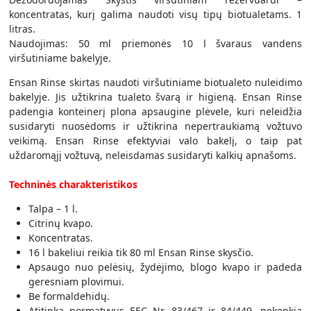
koncentratas, kurį galima naudoti visų tipų biotualetams. 1
litras.
Naudojimas: 50 ml priemonės 10 l švaraus vandens
viršutiniame bakelyje.
Ensan Rinse skirtas naudoti viršutiniame biotualeto nuleidimo
bakelyje. Jis užtikrina tualeto švarą ir higieną. Ensan Rinse
padengia konteinerį plona apsaugine plėvele, kuri neleidžia
susidaryti nuosėdoms ir užtikrina nepertraukiamą vožtuvo
veikimą. Ensan Rinse efektyviai valo bakelį, o taip pat
uždaromąjį vožtuvą, neleisdamas susidaryti kalkių apnašoms.
Techninės charakteristikos
Talpa – 1 l.
Citrinų kvapo.
Koncentratas.
16 l bakeliui reikia tik 80 ml Ensan Rinse skysčio.
Apsaugo nuo pelėsių, žydėjimo, blogo kvapo ir padeda
geresniam plovimui.
Be formaldehidų.
Atitinka normatyvus EEC Nr. 83/467 ir 84/449, nekenkia