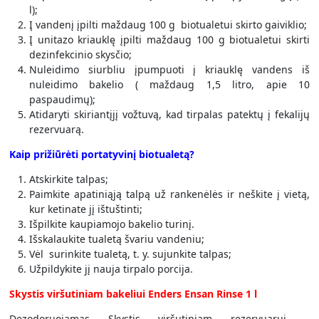
l);
Į vandenį įpilti maždaug 100 g biotualetui skirto gaiviklio;
Į unitazo kriauklę įpilti maždaug 100 g biotualetui skirti
dezinfekcinio skysčio;
Nuleidimo siurbliu įpumpuoti į kriauklę vandens iš
nuleidimo bakelio ( maždaug 1,5 litro, apie 10
paspaudimų);
Atidaryti skiriantįjį vožtuvą, kad tirpalas patektų į fekalijų
rezervuarą.
Kaip prižiūrėti portatyvinį biotualetą?
Atskirkite talpas;
Paimkite apatiniąją talpą už rankenėlės ir neškite į vietą,
kur ketinate jį ištuštinti;
Išpilkite kaupiamojo bakelio turinį.
Išskalaukite tualetą švariu vandeniu;
Vėl surinkite tualetą, t. y. sujunkite talpas;
Užpildykite jį nauja tirpalo porcija.
Skystis viršutiniam bakeliui Enders Ensan Rinse 1 l
Dezodoruojamas Skystis viršutiniam rezervuarui –