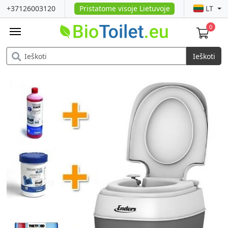
Pristatome visoje Lietuvoje
+37126003120
LT
0
Ieškoti