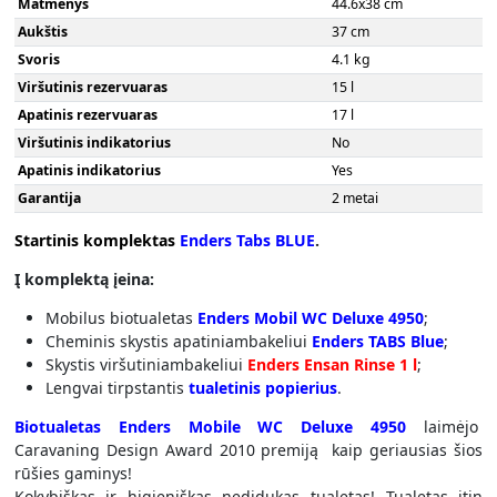
Matmenys
44.6x38 cm
Aukštis
37 cm
Svoris
4.1 kg
Viršutinis rezervuaras
15 l
Apatinis rezervuaras
17 l
Viršutinis indikatorius
No
Apatinis indikatorius
Yes
Garantija
2 metai
Startinis komplektas
Enders Tabs BLUE
.
Į komplektą įeina:
Mobilus biotualetas
Enders Mobil WC Deluxe 4950
;
Cheminis skystis apatiniambakeliui
Enders TABS Blue
;
Skystis viršutiniambakeliui
Enders Ensan Rinse 1 l
;
Lengvai tirpstantis
tualetinis popierius
.
Biotualetas Enders Mobile WC Deluxe 4950
laimėjo
Caravaning Design Award 2010 premiją kaip geriausias šios
rūšies gaminys!
Kokybiškas ir higieniškas nedidukas tualetas! Tualetas itin