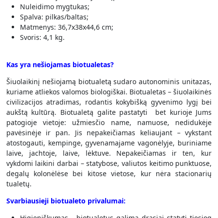
Nuleidimo mygtukas;
Spalva: pilkas/baltas;
Matmenys: 36,7x38x44,6 cm;
Svoris: 4,1 kg.
Kas yra nešiojamas biotualetas?
Šiuolaikinį nešiojamą biotualetą sudaro autonominis unitazas,
kuriame atliekos valomos biologiškai. Biotualetas – šiuolaikinės
civilizacijos atradimas, rodantis kokybišką gyvenimo lygį bei
aukštą kultūrą. Biotualetą galite pastatyti bet kurioje Jums
patogioje vietoje: užmiesčio name, namuose, nedidukėje
pavėsinėje ir pan. Jis nepakeičiamas keliaujant – vykstant
atostogauti, kempinge, gyvenamajame vagonėlyje, buriniame
laive, jachtoje, laive, lėktuve. Nepakeičiamas ir ten, kur
vykdomi laikini darbai – statybose, valiutos keitimo punktuose,
degalų kolonėlėse bei kitose vietose, kur nėra stacionarių
tualetų.
Svarbiausieji biotualeto privalumai:
Higieniškumas - biotualetus galima drąsiai statyti tiesiog