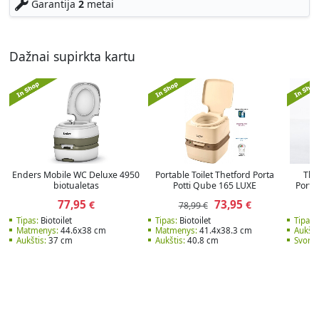
Garantija
2
metai
Dažnai supirkta kartu
Enders Mobile WC Deluxe 4950
Portable Toilet Thetford Porta
The
biotualetas
Potti Qube 165 LUXE
Portab
77,95
73,95
€
€
78,99 €
Tipas:
Biotoilet
Tipas:
Biotoilet
Tipas:
Matmenys:
44.6x38 cm
Matmenys:
41.4x38.3 cm
Aukšti
Aukštis:
37 cm
Aukštis:
40.8 cm
Svoris