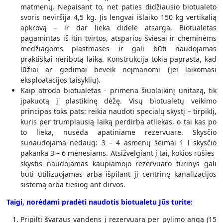
matmenų. Nepaisant to, net paties didžiausio biotualeto
svoris neviršija 4,5 kg. Jis lengvai išlaiko 150 kg vertikalią
apkrovą – ir dar lieka didelė atsarga. Biotualetas
pagamintas iš itin tvirtos, atsparios šviesai ir cheminėms
medžiagoms plastmasės ir gali būti naudojamas
praktiškai neribotą laiką. Konstrukcija tokia paprasta, kad
lūžiai ar gedimai beveik neįmanomi (jei laikomasi
eksploatacijos taisyklių).
Kaip atrodo biotualetas - primena šiuolaikinį unitazą, tik
įpakuotą į plastikinę dėžę. Visų biotualetų veikimo
principas toks pats: reikia naudoti specialų skystį – tirpiklį,
kuris per trumpiausią laiką perdirba atliekas, o tai kas po
to lieka, nusėda apatiniame rezervuare. Skysčio
sunaudojama nedaug: 3 – 4 asmenų šeimai 1 l skysčio
pakanka 3 – 6 mėnesiams. Atsižvelgiant į tai, kokios rūšies
skystis naudojamas kaupiamojo rezervuaro turinys gali
būti utilizuojamas arba išpilant jį centrinę kanalizacijos
sistemą arba tiesiog ant dirvos.
Taigi, norėdami pradėti naudotis biotualetu Jūs turite:
Pripilti švaraus vandens į rezervuarą per pylimo angą (15