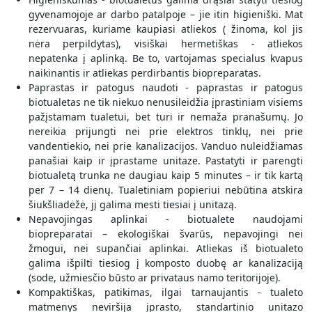
gyvenamojoje ar darbo patalpoje – jie itin higieniški. Mat
rezervuaras, kuriame kaupiasi atliekos ( žinoma, kol jis
nėra perpildytas), visiškai hermetiškas - atliekos
nepatenka į aplinką. Be to, vartojamas specialus kvapus
naikinantis ir atliekas perdirbantis biopreparatas.
Paprastas ir patogus naudoti - paprastas ir patogus
biotualetas ne tik niekuo nenusileidžia įprastiniam visiems
pažįstamam tualetui, bet turi ir nemaža pranašumų. Jo
nereikia prijungti nei prie elektros tinklų, nei prie
vandentiekio, nei prie kanalizacijos. Vanduo nuleidžiamas
panašiai kaip ir įprastame unitaze. Pastatyti ir parengti
biotualetą trunka ne daugiau kaip 5 minutes – ir tik kartą
per 7 – 14 dienų. Tualetiniam popieriui nebūtina atskira
šiukšliadėžė, jį galima mesti tiesiai į unitazą.
Nepavojingas aplinkai - biotualete naudojami
biopreparatai – ekologiškai švarūs, nepavojingi nei
žmogui, nei supančiai aplinkai. Atliekas iš biotualeto
galima išpilti tiesiog į komposto duobę ar kanalizaciją
(sode, užmiesčio būsto ar privataus namo teritorijoje).
Kompaktiškas, patikimas, ilgai tarnaujantis - tualeto
matmenys neviršija įprasto, standartinio unitazo