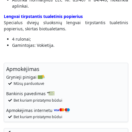
aplinkai.
Lengvai tirpstantis tualetinis popierius
Specialus dviejų sluoksnių lengvai tirpstantis tualetinis
popierius, skirtas biotualetams.
4 rulonai;
Gamintojas: Vokietija.
Apmokėjimas
Grynieji pinigai
Mūsų parduotuvė
Bankinis pavedimas
Bet kuriam pristatymo būdui
Apmokėjimas internetu
Bet kuriam pristatymo būdui